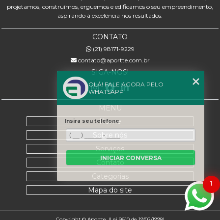
projetamos, construímos, erguemos e edificamos o seu empreendimento,
aspirando à excelência nos resultados.
CONTATO
(21) 98171-9229
contato@aportte.com.br
SIGA-NOS!
OLÁ! FALE AGORA PELO
WHATSAPP
MENU
Home
Insira seu telefone
Sobre nós
Serviços
INICIAR CONVERSA
Contato
Categorias
1
Mapa do site
Copyright © Aportte. (Lei 9610 de 19/02/1998)