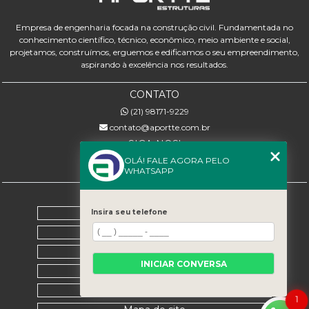
Empresa de engenharia focada na construção civil. Fundamentada no
conhecimento científico, técnico, econômico, meio ambiente e social,
projetamos, construímos, erguemos e edificamos o seu empreendimento,
aspirando à excelência nos resultados.
CONTATO
(21) 98171-9229
contato@aportte.com.br
SIGA-NOS!
OLÁ! FALE AGORA PELO
WHATSAPP
MENU
Home
Insira seu telefone
Sobre nós
Serviços
INICIAR CONVERSA
Contato
Categorias
1