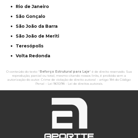
Rio de Janeiro
São Gonçalo
São João da Barra
São João de Meriti
Teresópolis
Volta Redonda
O conteúdo do texto "
Reforço Estrutural para Laje
" é de direito reservado. Sua
reprodução, parcial ou total, mesmo citando nossos links, é proibida sem a
autorização do autor. Crime de violação de direito autoral – artigo 184 do Código
Penal –
Lei 9610/98 - Lei de direitos autorais
.