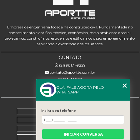
Empresa de engenharia focada na construção civil. Fundamentada no
conhecimento científico, técnico, econômico, meio ambiente e social,
projetamos, construímos, erguemos e edificamos o seu empreendimento,
aspirando à excelência nos resultados.
CONTATO
(21) 98171-9229
contato@aportte.com.br
SIGA-NOS!
OLÁ! FALE AGORA PELO
WHATSAPP
MENU
Home
Insira seu telefone
Sobre nós
Serviços
INICIAR CONVERSA
Contato