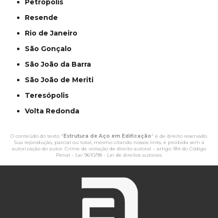
Petrópolis
Resende
Rio de Janeiro
São Gonçalo
São João da Barra
São João de Meriti
Teresópolis
Volta Redonda
O conteúdo do texto "
Estrutura de Aço em Edificação
" é de direito reservado.
Sua reprodução, parcial ou total, mesmo citando nossos links, é proibida sem a
autorização do autor. Crime de violação de direito autoral – artigo 184 do Código
Penal –
Lei 9610/98 - Lei de direitos autorais
.