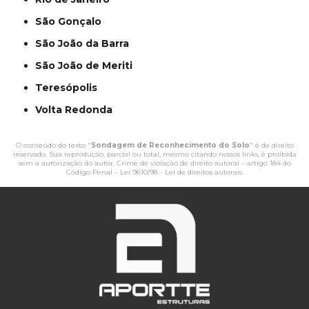
São Gonçalo
São João da Barra
São João de Meriti
Teresópolis
Volta Redonda
O conteúdo do texto "
Sondagem de Reconhecimento do Solo
" é de direito
reservado. Sua reprodução, parcial ou total, mesmo citando nossos links, é proibida
sem a autorização do autor. Crime de violação de direito autoral – artigo 184 do
Código Penal –
Lei 9610/98 - Lei de direitos autorais
.