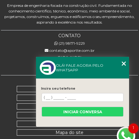
Empresa de engenharia focada na construção civil. Fundamentada no
conhecimento científico, técnico, econômico, meio ambiente e social,
projetamos, construímos, erguemos e edificamos o seu empreendimento,
aspirando à excelência nos resultados.
CONTATO
(21) 98171-9229
contato@aportte.com.br
SIGA-NOS!
OLÁ! FALE AGORA PELO
WHATSAPP
MENU
Home
Insira seu telefone
Sobre nós
Serviços
INICIAR CONVERSA
Contato
Categorias
1
Mapa do site