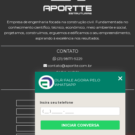
Empresa de engenharia focada na construção civil. Fundamentada no
conhecimento científico, técnico, econômico, meio ambiente e social,
projetamos, construímos, erguemos e edificamos o seu empreendimento,
aspirando à excelência nos resultados.
CONTATO
(21) 98171-9229
contato@aportte.com.br
SIGA-NOS!
OLÁ! FALE AGORA PELO
WHATSAPP
MENU
Home
Insira seu telefone
Sobre nós
Serviços
INICIAR CONVERSA
Contato