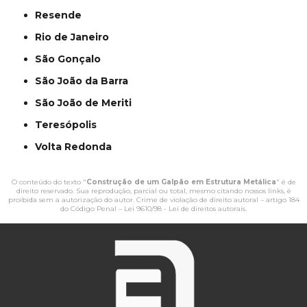
Resende
Rio de Janeiro
São Gonçalo
São João da Barra
São João de Meriti
Teresópolis
Volta Redonda
O conteúdo do texto "
Construção de um Galpão em Estrutura Metálica
" é de
direito reservado. Sua reprodução, parcial ou total, mesmo citando nossos links, é
proibida sem a autorização do autor. Crime de violação de direito autoral – artigo 184
do Código Penal –
Lei 9610/98 - Lei de direitos autorais
.