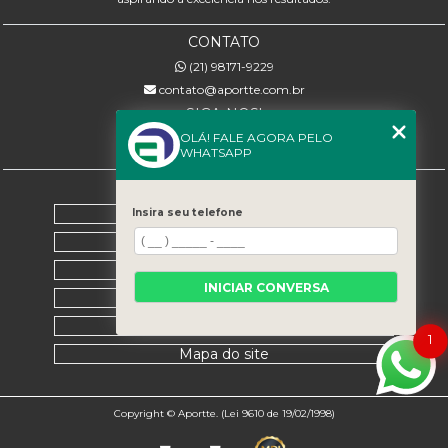
CONTATO
(21) 98171-9229
contato@aportte.com.br
SIGA-NOS!
OLÁ! FALE AGORA PELO
WHATSAPP
MENU
Home
Insira seu telefone
Sobre nós
Serviços
INICIAR CONVERSA
Contato
Categorias
1
Mapa do site
Copyright © Aportte. (Lei 9610 de 19/02/1998)