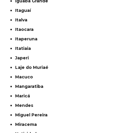
Iguaba Grande
Itaguaí
Italva
Itaocara
Itaperuna
Itatiaia
Japeri
Laje do Muriaé
Macuco
Mangaratiba
Maricá
Mendes
Miguel Pereira
Miracema