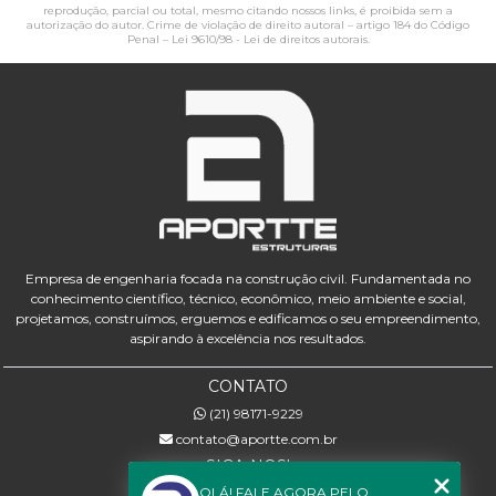
reprodução, parcial ou total, mesmo citando nossos links, é proibida sem a
autorização do autor. Crime de violação de direito autoral – artigo 184 do Código
Penal –
Lei 9610/98 - Lei de direitos autorais
.
Empresa de engenharia focada na construção civil. Fundamentada no
conhecimento científico, técnico, econômico, meio ambiente e social,
projetamos, construímos, erguemos e edificamos o seu empreendimento,
aspirando à excelência nos resultados.
CONTATO
(21) 98171-9229
contato@aportte.com.br
SIGA-NOS!
OLÁ! FALE AGORA PELO