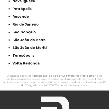
Nova Iguaçu
Petrópolis
Resende
Rio de Janeiro
São Gonçalo
São João da Barra
São João de Meriti
Teresópolis
Volta Redonda
O conteúdo do texto "
Instalação de Cobertura Metálica Porto Real
" é de
direito reservado. Sua reprodução, parcial ou total, mesmo citando nossos links, é
proibida sem a autorização do autor. Crime de violação de direito autoral – artigo 184
do Código Penal –
Lei 9610/98 - Lei de direitos autorais
.