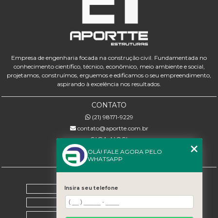
Empresa de engenharia focada na construção civil. Fundamentada no
conhecimento científico, técnico, econômico, meio ambiente e social,
projetamos, construímos, erguemos e edificamos o seu empreendimento,
aspirando à excelência nos resultados.
CONTATO
(21) 98171-9229
contato@aportte.com.br
SIGA-NOS!
OLÁ! FALE AGORA PELO
WHATSAPP
MENU
Home
Insira seu telefone
Sobre nós
Serviços