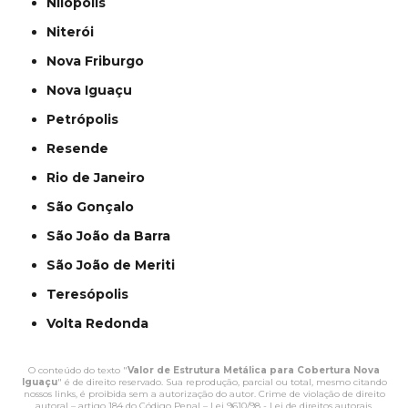
Nilópolis
Niterói
Nova Friburgo
Nova Iguaçu
Petrópolis
Resende
Rio de Janeiro
São Gonçalo
São João da Barra
São João de Meriti
Teresópolis
Volta Redonda
O conteúdo do texto "
Valor de Estrutura Metálica para Cobertura Nova
Iguaçu
" é de direito reservado. Sua reprodução, parcial ou total, mesmo citando
nossos links, é proibida sem a autorização do autor. Crime de violação de direito
autoral – artigo 184 do Código Penal –
Lei 9610/98 - Lei de direitos autorais
.