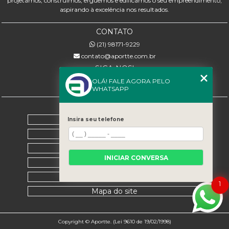
projetamos, construímos, erguemos e edificamos o seu empreendimento,
aspirando à excelência nos resultados.
CONTATO
(21) 98171-9229
contato@aportte.com.br
SIGA-NOS!
OLÁ! FALE AGORA PELO
WHATSAPP
MENU
Home
Insira seu telefone
Sobre nós
Serviços
INICIAR CONVERSA
Contato
Categorias
1
Mapa do site
Copyright © Aportte. (Lei 9610 de 19/02/1998)