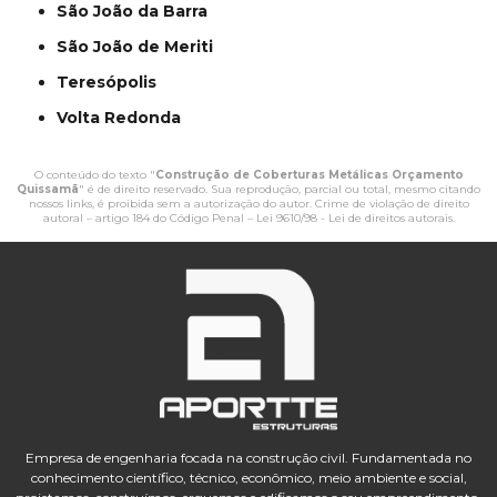
São João da Barra
São João de Meriti
Teresópolis
Volta Redonda
O conteúdo do texto "
Construção de Coberturas Metálicas Orçamento
Quissamã
" é de direito reservado. Sua reprodução, parcial ou total, mesmo citando
nossos links, é proibida sem a autorização do autor. Crime de violação de direito
autoral – artigo 184 do Código Penal –
Lei 9610/98 - Lei de direitos autorais
.
Empresa de engenharia focada na construção civil. Fundamentada no
conhecimento científico, técnico, econômico, meio ambiente e social,