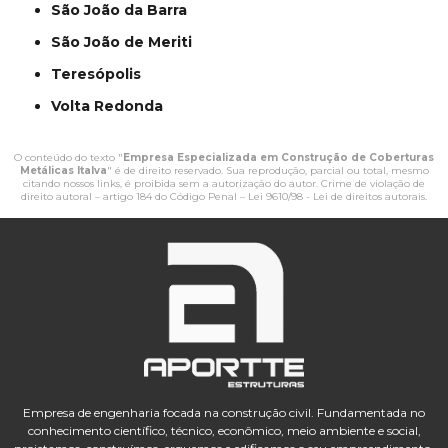
São João da Barra
São João de Meriti
Teresópolis
Volta Redonda
O conteúdo do texto "
Empresa Especializada em Construção de Coberturas
Metálicas Italva
" é de direito reservado. Sua reprodução, parcial ou total, mesmo
citando nossos links, é proibida sem a autorização do autor. Crime de violação de
direito autoral – artigo 184 do Código Penal –
Lei 9610/98 - Lei de direitos autorais
.
Empresa de engenharia focada na construção civil. Fundamentada no
conhecimento científico, técnico, econômico, meio ambiente e social,