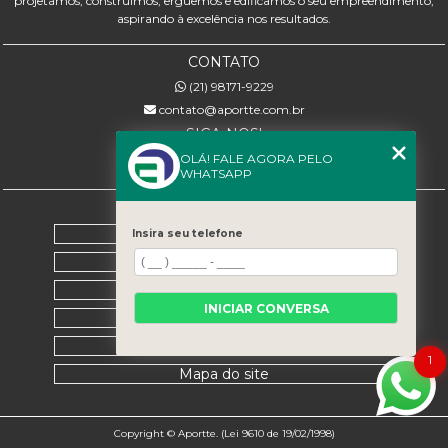
projetamos, construímos, erguemos e edificamos o seu empreendimento,
aspirando à excelência nos resultados.
CONTATO
(21) 98171-9229
contato@aportte.com.br
SIGA-NOS!
OLÁ! FALE AGORA PELO
WHATSAPP
MENU
Home
Insira seu telefone
Sobre nós
Serviços
INICIAR CONVERSA
Contato
Categorias
1
Mapa do site
Copyright © Aportte. (Lei 9610 de 19/02/1998)