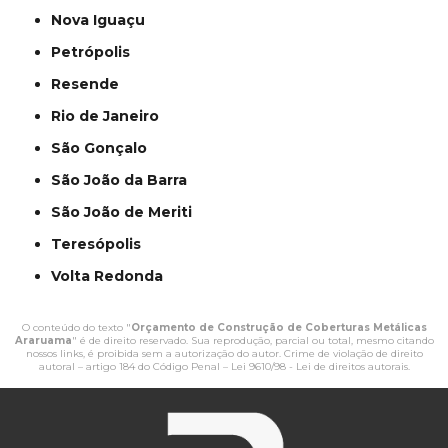
Nova Iguaçu
Petrópolis
Resende
Rio de Janeiro
São Gonçalo
São João da Barra
São João de Meriti
Teresópolis
Volta Redonda
O conteúdo do texto "
Orçamento de Construção de Coberturas Metálicas
Araruama
" é de direito reservado. Sua reprodução, parcial ou total, mesmo citando
nossos links, é proibida sem a autorização do autor. Crime de violação de direito
autoral – artigo 184 do Código Penal –
Lei 9610/98 - Lei de direitos autorais
.