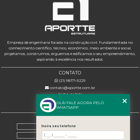
Empresa de engenharia focada na construção civil. Fundamentada no
conhecimento científico, técnico, econômico, meio ambiente e social,
projetamos, construímos, erguemos e edificamos o seu empreendimento,
aspirando à excelência nos resultados.
CONTATO
(21) 98171-9229
contato@aportte.com.br
SIGA-NOS!
OLÁ! FALE AGORA PELO
WHATSAPP
MENU
Home
Insira seu telefone
Sobre nós