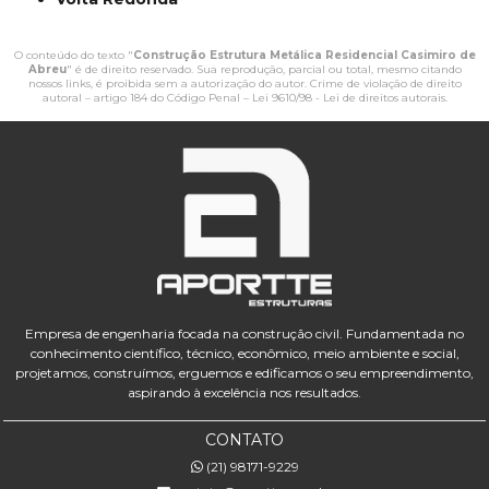
O conteúdo do texto "
Construção Estrutura Metálica Residencial Casimiro de
Abreu
" é de direito reservado. Sua reprodução, parcial ou total, mesmo citando
nossos links, é proibida sem a autorização do autor. Crime de violação de direito
autoral – artigo 184 do Código Penal –
Lei 9610/98 - Lei de direitos autorais
.
Empresa de engenharia focada na construção civil. Fundamentada no
conhecimento científico, técnico, econômico, meio ambiente e social,
projetamos, construímos, erguemos e edificamos o seu empreendimento,
aspirando à excelência nos resultados.
CONTATO
(21) 98171-9229