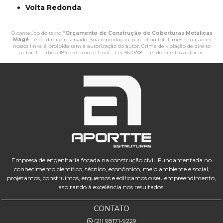
Volta Redonda
O conteúdo do texto "
Orçamento de Construção de Coberturas Metálicas
Magé
" é de direito reservado. Sua reprodução, parcial ou total, mesmo citando
nossos links, é proibida sem a autorização do autor. Crime de violação de direito
autoral – artigo 184 do Código Penal –
Lei 9610/98 - Lei de direitos autorais
.
Empresa de engenharia focada na construção civil. Fundamentada no
conhecimento científico, técnico, econômico, meio ambiente e social,
projetamos, construímos, erguemos e edificamos o seu empreendimento,
aspirando à excelência nos resultados.
CONTATO
(21) 98171-9229