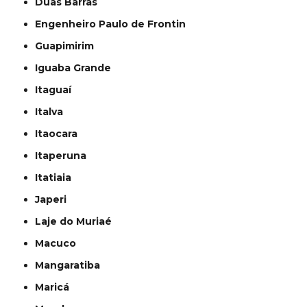
Duas Barras
Engenheiro Paulo de Frontin
Guapimirim
Iguaba Grande
Itaguaí
Italva
Itaocara
Itaperuna
Itatiaia
Japeri
Laje do Muriaé
Macuco
Mangaratiba
Maricá