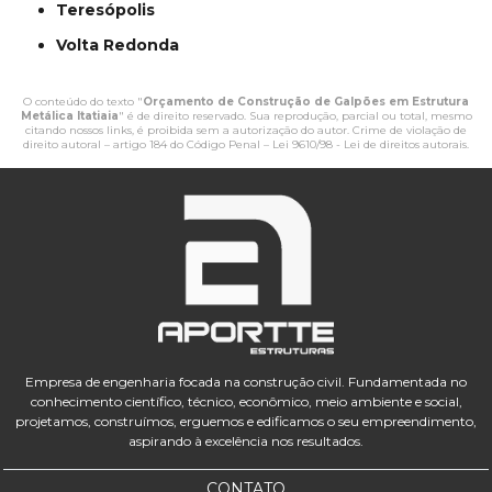
Teresópolis
Volta Redonda
O conteúdo do texto "
Orçamento de Construção de Galpões em Estrutura
Metálica Itatiaia
" é de direito reservado. Sua reprodução, parcial ou total, mesmo
citando nossos links, é proibida sem a autorização do autor. Crime de violação de
direito autoral – artigo 184 do Código Penal –
Lei 9610/98 - Lei de direitos autorais
.
Empresa de engenharia focada na construção civil. Fundamentada no
conhecimento científico, técnico, econômico, meio ambiente e social,
projetamos, construímos, erguemos e edificamos o seu empreendimento,
aspirando à excelência nos resultados.
CONTATO