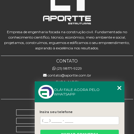
Empresa de engenharia focada na construção civil. Fundamentada no
conhecimento científico, técnico, econômico, meio ambiente e social,
projetamos, construímos, erguemos e edificamos o seu empreendimento,
aspirando à excelência nos resultados.
CONTATO
(21) 98171-9229
contato@aportte.com.br
SIGA-NOS!
OLÁ! FALE AGORA PELO
WHATSAPP
MENU
Home
Insira seu telefone
Sobre nós
Serviços