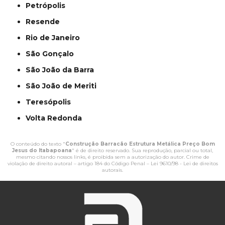
Petrópolis
Resende
Rio de Janeiro
São Gonçalo
São João da Barra
São João de Meriti
Teresópolis
Volta Redonda
O conteúdo do texto "
Construção Barracão Estrutura Metálica Preço Bom
Jesus do Itabapoana
" é de direito reservado. Sua reprodução, parcial ou total,
mesmo citando nossos links, é proibida sem a autorização do autor. Crime de
violação de direito autoral – artigo 184 do Código Penal –
Lei 9610/98 - Lei de direitos
autorais
.