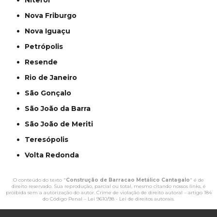
Niterói
Nova Friburgo
Nova Iguaçu
Petrópolis
Resende
Rio de Janeiro
São Gonçalo
São João da Barra
São João de Meriti
Teresópolis
Volta Redonda
O conteúdo do texto "
Construção de Barracao Metálico Cantagalo
" é de
direito reservado. Sua reprodução, parcial ou total, mesmo citando nossos links, é
proibida sem a autorização do autor. Crime de violação de direito autoral – artigo 184
do Código Penal –
Lei 9610/98 - Lei de direitos autorais
.