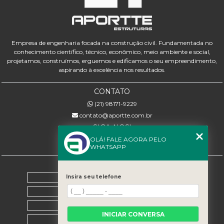
Empresa de engenharia focada na construção civil. Fundamentada no
conhecimento científico, técnico, econômico, meio ambiente e social,
projetamos, construímos, erguemos e edificamos o seu empreendimento,
aspirando à excelência nos resultados.
CONTATO
(21) 98171-9229
contato@aportte.com.br
SIGA-NOS!
OLÁ! FALE AGORA PELO
WHATSAPP
MENU
Home
Insira seu telefone
Sobre nós
Serviços
INICIAR CONVERSA
Contato