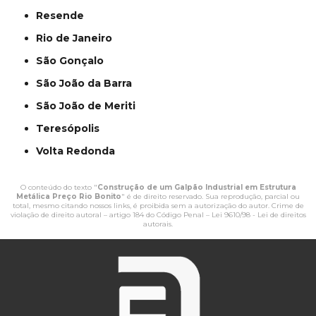
Resende
Rio de Janeiro
São Gonçalo
São João da Barra
São João de Meriti
Teresópolis
Volta Redonda
O conteúdo do texto "
Construção de um Galpão Industrial em Estrutura
Metálica Preço Rio Bonito
" é de direito reservado. Sua reprodução, parcial ou
total, mesmo citando nossos links, é proibida sem a autorização do autor. Crime de
violação de direito autoral – artigo 184 do Código Penal –
Lei 9610/98 - Lei de direitos
autorais
.