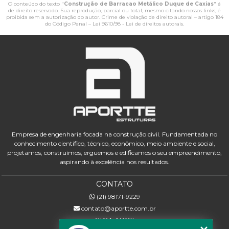
O conteúdo do texto "
Construção de Barracao Metálico Duque de Caxias
" é
de direito reservado. Sua reprodução, parcial ou total, mesmo citando nossos links, é
proibida sem a autorização do autor. Crime de violação de direito autoral – artigo 184
do Código Penal –
Lei 9610/98 - Lei de direitos autorais
.
Empresa de engenharia focada na construção civil. Fundamentada no
conhecimento científico, técnico, econômico, meio ambiente e social,
projetamos, construímos, erguemos e edificamos o seu empreendimento,
aspirando à excelência nos resultados.
CONTATO
(21) 98171-9229
contato@aportte.com.br
SIGA-NOS!