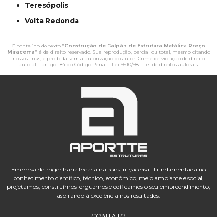
Teresópolis
Volta Redonda
O conteúdo do texto "
Construção de Galpão de Estrutura Metálica Preço
Miracema
" é de direito reservado. Sua reprodução, parcial ou total, mesmo citando
nossos links, é proibida sem a autorização do autor. Crime de violação de direito
autoral – artigo 184 do Código Penal –
Lei 9610/98 - Lei de direitos autorais
.
Empresa de engenharia focada na construção civil. Fundamentada no
conhecimento científico, técnico, econômico, meio ambiente e social,
projetamos, construímos, erguemos e edificamos o seu empreendimento,
aspirando à excelência nos resultados.
CONTATO