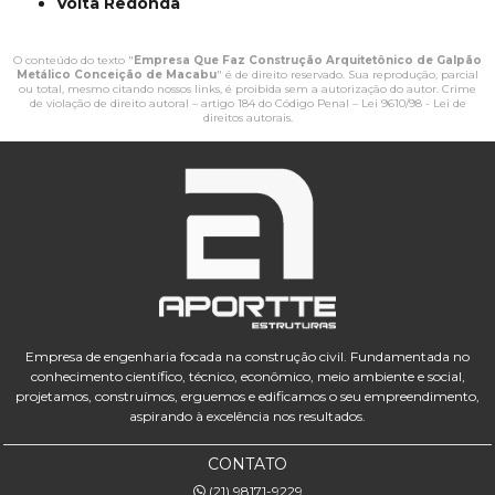
Volta Redonda
O conteúdo do texto "
Empresa Que Faz Construção Arquitetônico de Galpão
Metálico Conceição de Macabu
" é de direito reservado. Sua reprodução, parcial
ou total, mesmo citando nossos links, é proibida sem a autorização do autor. Crime
de violação de direito autoral – artigo 184 do Código Penal –
Lei 9610/98 - Lei de
direitos autorais
.
Empresa de engenharia focada na construção civil. Fundamentada no
conhecimento científico, técnico, econômico, meio ambiente e social,
projetamos, construímos, erguemos e edificamos o seu empreendimento,
aspirando à excelência nos resultados.
CONTATO
(21) 98171-9229