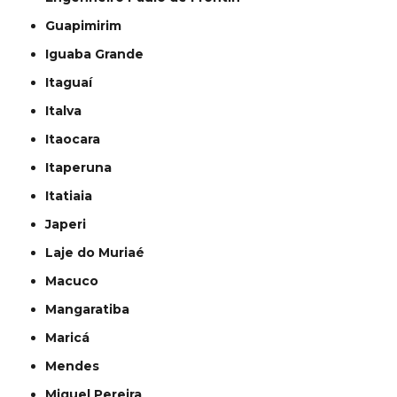
Guapimirim
Iguaba Grande
Itaguaí
Italva
Itaocara
Itaperuna
Itatiaia
Japeri
Laje do Muriaé
Macuco
Mangaratiba
Maricá
Mendes
Miguel Pereira