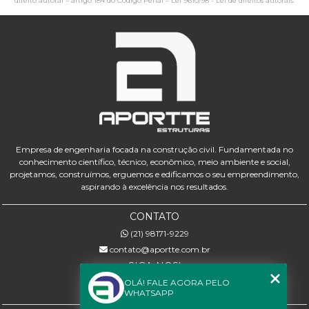
direito autoral – artigo 184 do Código Penal –
Lei 9610/98 - Lei de direitos autorais
.
Empresa de engenharia focada na construção civil. Fundamentada no
conhecimento científico, técnico, econômico, meio ambiente e social,
projetamos, construímos, erguemos e edificamos o seu empreendimento,
aspirando à excelência nos resultados.
CONTATO
(21) 98171-9229
contato@aportte.com.br
SIGA-NOS!
OLÁ! FALE AGORA PELO
WHATSAPP