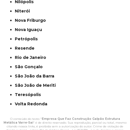
Nilópolis
Niterói
Nova Friburgo
Nova Iguaçu
Petrópolis
Resende
Rio de Janeiro
São Gonçalo
São João da Barra
São João de Meriti
Teresópolis
Volta Redonda
O conteúdo do texto "
Empresa Que Faz Construção Galpão Estrutura
Metálica Varre-Sai
" é de direito reservado. Sua reprodução, parcial ou total, mesmo
citando nossos links, é proibida sem a autorização do autor. Crime de violação de