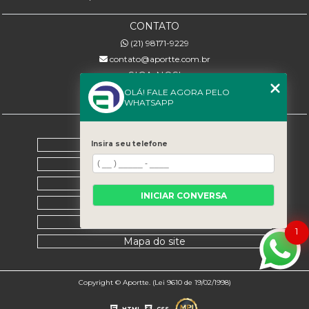
CONTATO
(21) 98171-9229
contato@aportte.com.br
SIGA-NOS!
OLÁ! FALE AGORA PELO
WHATSAPP
MENU
Home
Insira seu telefone
Sobre nós
Serviços
INICIAR CONVERSA
Contato
Categorias
1
Mapa do site
Copyright © Aportte. (Lei 9610 de 19/02/1998)
HTML
CSS