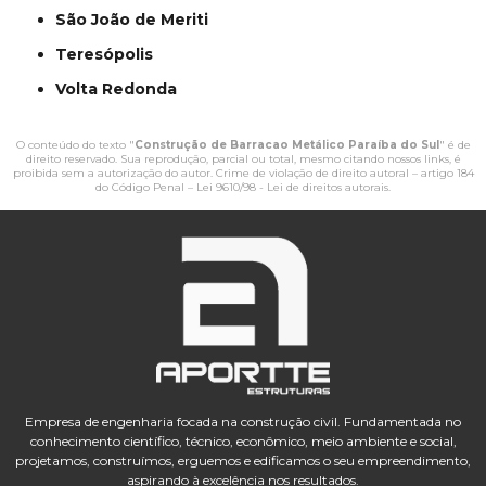
São João de Meriti
Teresópolis
Volta Redonda
O conteúdo do texto "
Construção de Barracao Metálico Paraíba do Sul
" é de
direito reservado. Sua reprodução, parcial ou total, mesmo citando nossos links, é
proibida sem a autorização do autor. Crime de violação de direito autoral – artigo 184
do Código Penal –
Lei 9610/98 - Lei de direitos autorais
.
Empresa de engenharia focada na construção civil. Fundamentada no
conhecimento científico, técnico, econômico, meio ambiente e social,
projetamos, construímos, erguemos e edificamos o seu empreendimento,
aspirando à excelência nos resultados.