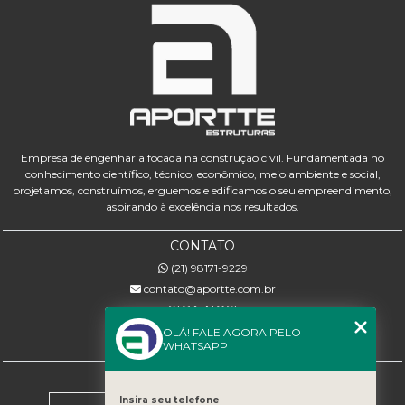
Empresa de engenharia focada na construção civil. Fundamentada no
conhecimento científico, técnico, econômico, meio ambiente e social,
projetamos, construímos, erguemos e edificamos o seu empreendimento,
aspirando à excelência nos resultados.
CONTATO
(21) 98171-9229
contato@aportte.com.br
SIGA-NOS!
OLÁ! FALE AGORA PELO
WHATSAPP
MENU
Home
Insira seu telefone