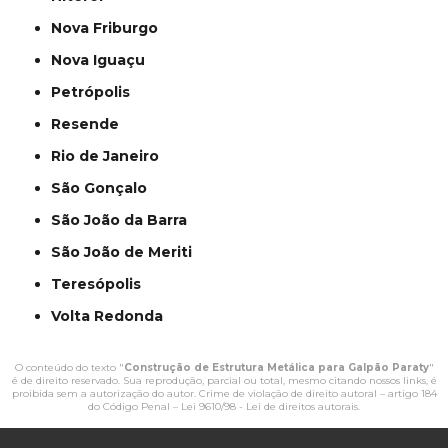
Nova Friburgo
Nova Iguaçu
Petrópolis
Resende
Rio de Janeiro
São Gonçalo
São João da Barra
São João de Meriti
Teresópolis
Volta Redonda
O conteúdo do texto "
Construção de Estrutura Metálica para Galpão Paraty
"
é de direito reservado. Sua reprodução, parcial ou total, mesmo citando nossos links, é
proibida sem a autorização do autor. Crime de violação de direito autoral – artigo 184
do Código Penal –
Lei 9610/98 - Lei de direitos autorais
.