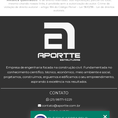
Metálica Queimados
" é de direito reservado. Sua reprodução, parcial ou total,
mesmo citando nossos links, é proibida sem a autorização do autor. Crime de
violação de direito autoral – artigo 184 do Código Penal –
Lei 9610/98 - Lei de direitos
autorais
.
Empresa de engenharia focada na construção civil. Fundamentada no
conhecimento científico, técnico, econômico, meio ambiente e social,
projetamos, construímos, erguemos e edificamos o seu empreendimento,
aspirando à excelência nos resultados.
CONTATO
(21) 98171-9229
contato@aportte.com.br
SIGA-NOS!