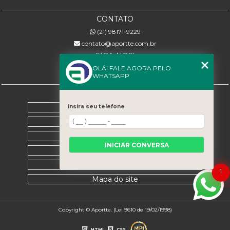
CONTATO
(21) 98171-9229
contato@aportte.com.br
SIGA-NOS!
OLÁ! FALE AGORA PELO
WHATSAPP
MENU
Home
Insira seu telefone
Sobre nós
Serviços
INICIAR CONVERSA
Contato
Categorias
1
Mapa do site
Copyright © Aportte. (Lei 9610 de 19/02/1998)
HTML
CSS