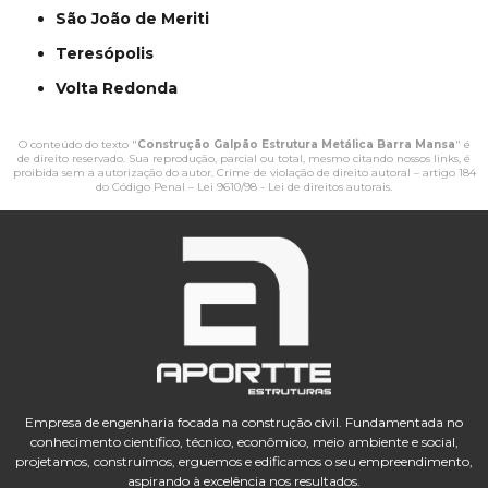
São João de Meriti
Teresópolis
Volta Redonda
O conteúdo do texto "
Construção Galpão Estrutura Metálica Barra Mansa
" é
de direito reservado. Sua reprodução, parcial ou total, mesmo citando nossos links, é
proibida sem a autorização do autor. Crime de violação de direito autoral – artigo 184
do Código Penal –
Lei 9610/98 - Lei de direitos autorais
.
Empresa de engenharia focada na construção civil. Fundamentada no
conhecimento científico, técnico, econômico, meio ambiente e social,
projetamos, construímos, erguemos e edificamos o seu empreendimento,
aspirando à excelência nos resultados.