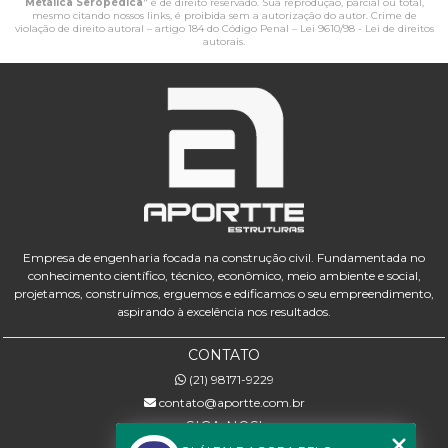
Metálica Seropédica
" é de direito reservado. Sua reprodução, parcial ou total,
mesmo citando nossos links, é proibida sem a autorização do autor. Crime de
violação de direito autoral – artigo 184 do Código Penal –
Lei 9610/98 - Lei de direitos
autorais
.
Empresa de engenharia focada na construção civil. Fundamentada no
conhecimento científico, técnico, econômico, meio ambiente e social,
projetamos, construímos, erguemos e edificamos o seu empreendimento,
aspirando à excelência nos resultados.
CONTATO
(21) 98171-9229
contato@aportte.com.br
SIGA-NOS!