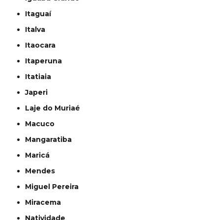
Itaguaí
Italva
Itaocara
Itaperuna
Itatiaia
Japeri
Laje do Muriaé
Macuco
Mangaratiba
Maricá
Mendes
Miguel Pereira
Miracema
Natividade