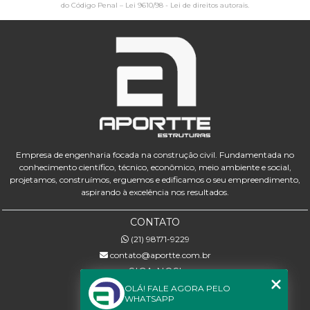
do Código Penal –
Lei 9610/98 - Lei de direitos autorais
.
Empresa de engenharia focada na construção civil. Fundamentada no
conhecimento científico, técnico, econômico, meio ambiente e social,
projetamos, construímos, erguemos e edificamos o seu empreendimento,
aspirando à excelência nos resultados.
CONTATO
(21) 98171-9229
contato@aportte.com.br
SIGA-NOS!
OLÁ! FALE AGORA PELO
WHATSAPP