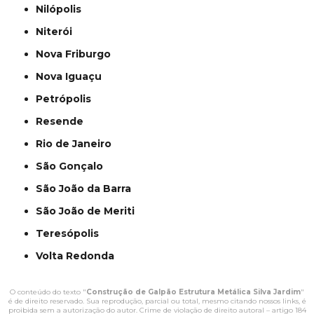
Nilópolis
Niterói
Nova Friburgo
Nova Iguaçu
Petrópolis
Resende
Rio de Janeiro
São Gonçalo
São João da Barra
São João de Meriti
Teresópolis
Volta Redonda
O conteúdo do texto "
Construção de Galpão Estrutura Metálica Silva Jardim
"
é de direito reservado. Sua reprodução, parcial ou total, mesmo citando nossos links, é
proibida sem a autorização do autor. Crime de violação de direito autoral – artigo 184