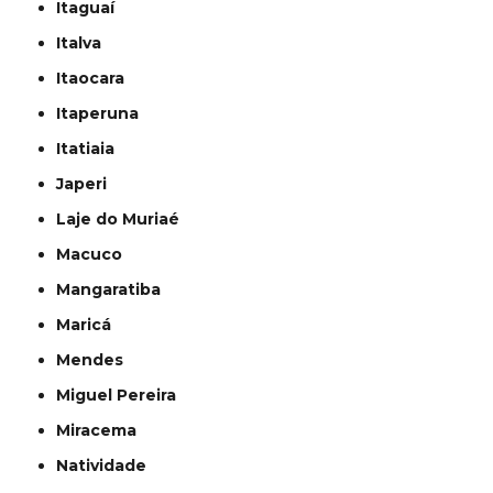
Itaguaí
Italva
Itaocara
Itaperuna
Itatiaia
Japeri
Laje do Muriaé
Macuco
Mangaratiba
Maricá
Mendes
Miguel Pereira
Miracema
Natividade