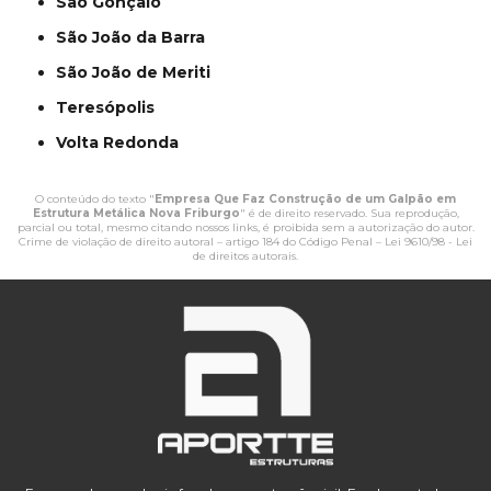
São Gonçalo
São João da Barra
São João de Meriti
Teresópolis
Volta Redonda
O conteúdo do texto "
Empresa Que Faz Construção de um Galpão em
Estrutura Metálica Nova Friburgo
" é de direito reservado. Sua reprodução,
parcial ou total, mesmo citando nossos links, é proibida sem a autorização do autor.
Crime de violação de direito autoral – artigo 184 do Código Penal –
Lei 9610/98 - Lei
de direitos autorais
.