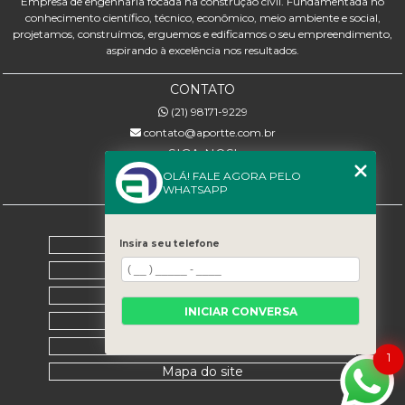
Empresa de engenharia focada na construção civil. Fundamentada no
conhecimento científico, técnico, econômico, meio ambiente e social,
projetamos, construímos, erguemos e edificamos o seu empreendimento,
aspirando à excelência nos resultados.
CONTATO
(21) 98171-9229
contato@aportte.com.br
SIGA-NOS!
OLÁ! FALE AGORA PELO
WHATSAPP
MENU
Home
Insira seu telefone
Sobre nós
Serviços
INICIAR CONVERSA
Contato
Categorias
1
Mapa do site