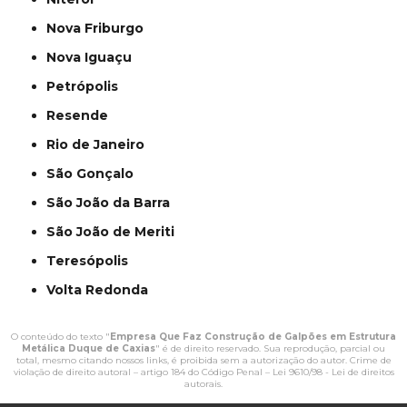
Nova Friburgo
Nova Iguaçu
Petrópolis
Resende
Rio de Janeiro
São Gonçalo
São João da Barra
São João de Meriti
Teresópolis
Volta Redonda
O conteúdo do texto "
Empresa Que Faz Construção de Galpões em Estrutura
Metálica Duque de Caxias
" é de direito reservado. Sua reprodução, parcial ou
total, mesmo citando nossos links, é proibida sem a autorização do autor. Crime de
violação de direito autoral – artigo 184 do Código Penal –
Lei 9610/98 - Lei de direitos
autorais
.