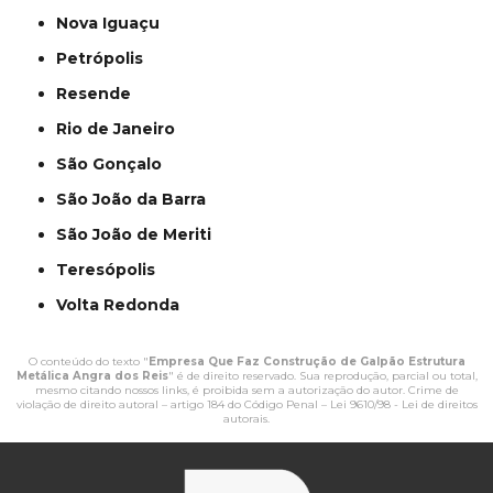
Nova Iguaçu
Petrópolis
Resende
Rio de Janeiro
São Gonçalo
São João da Barra
São João de Meriti
Teresópolis
Volta Redonda
O conteúdo do texto "
Empresa Que Faz Construção de Galpão Estrutura
Metálica Angra dos Reis
" é de direito reservado. Sua reprodução, parcial ou total,
mesmo citando nossos links, é proibida sem a autorização do autor. Crime de
violação de direito autoral – artigo 184 do Código Penal –
Lei 9610/98 - Lei de direitos
autorais
.