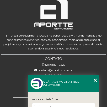
Empresa de engenharia focada na construção civil. Fundamentada no
conhecimento científico, técnico, econômico, meio ambiente e social,
projetamos, construímos, erguemos e edificamos o seu empreendimento,
aspirando à excelência nos resultados.
CONTATO
(21) 98171-9229
contato@aportte.com.br
SIGA-NOS!
OLÁ! FALE AGORA PELO
WHATSAPP
MENU
Home
Insira seu telefone
Sobre nós