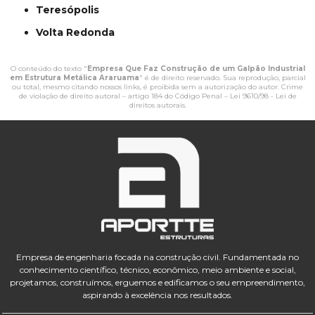
Teresópolis
Volta Redonda
O conteúdo do texto "
Empresa Que Faz Construção de um Galpão Industrial
em Estrutura Metálica Araruama
" é de direito reservado. Sua reprodução, parcial
ou total, mesmo citando nossos links, é proibida sem a autorização do autor. Crime
de violação de direito autoral – artigo 184 do Código Penal –
Lei 9610/98 - Lei de
direitos autorais
.
Empresa de engenharia focada na construção civil. Fundamentada no
conhecimento científico, técnico, econômico, meio ambiente e social,
projetamos, construímos, erguemos e edificamos o seu empreendimento,
aspirando à excelência nos resultados.