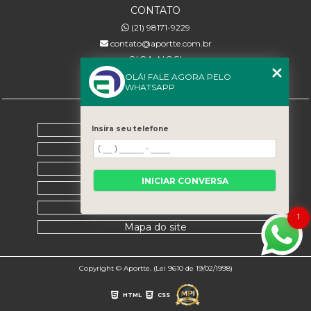
CONTATO
(21) 98171-9229
contato@aportte.com.br
SIGA-NOS!
OLÁ! FALE AGORA PELO
WHATSAPP
MENU
Home
Insira seu telefone
Sobre nós
Serviços
INICIAR CONVERSA
Contato
Categorias
1
Mapa do site
Copyright © Aportte. (Lei 9610 de 19/02/1998)
HTML
CSS