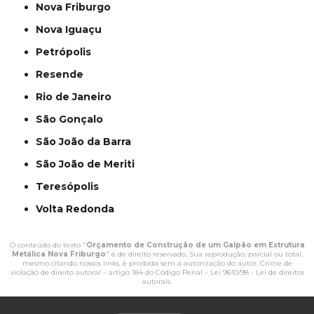
Nova Friburgo
Nova Iguaçu
Petrópolis
Resende
Rio de Janeiro
São Gonçalo
São João da Barra
São João de Meriti
Teresópolis
Volta Redonda
O conteúdo do texto "
Orçamento de Construção de um Galpão em Estrutura
Metálica Nova Friburgo
" é de direito reservado. Sua reprodução, parcial ou total,
mesmo citando nossos links, é proibida sem a autorização do autor. Crime de
violação de direito autoral – artigo 184 do Código Penal –
Lei 9610/98 - Lei de direitos
autorais
.