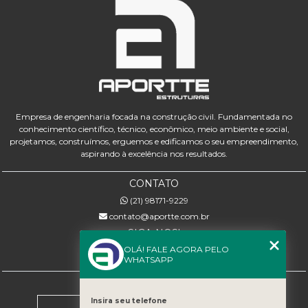
Empresa de engenharia focada na construção civil. Fundamentada no
conhecimento científico, técnico, econômico, meio ambiente e social,
projetamos, construímos, erguemos e edificamos o seu empreendimento,
aspirando à excelência nos resultados.
CONTATO
(21) 98171-9229
contato@aportte.com.br
SIGA-NOS!
OLÁ! FALE AGORA PELO
WHATSAPP
MENU
Home
Insira seu telefone