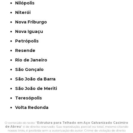
Nilópolis
Niterói
Nova Friburgo
Nova Iguaçu
Petrópolis
Resende
Rio de Janeiro
São Gonçalo
São João da Barra
São João de Meriti
Teresópolis
Volta Redonda
O conteúdo do texto "
Estrutura para Telhado em Aço Galvanizado Casimiro
de Abreu
" é de direito reservado. Sua reprodução, parcial ou total, mesmo citando
nossos links, é proibida sem a autorização do autor. Crime de violação de direito