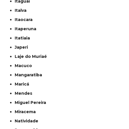
Itaguaí
Italva
Itaocara
Itaperuna
Itatiaia
Japeri
Laje do Muriaé
Macuco
Mangaratiba
Maricá
Mendes
Miguel Pereira
Miracema
Natividade