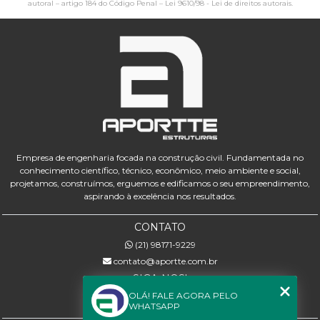
autoral – artigo 184 do Código Penal –
Lei 9610/98 - Lei de direitos autorais
.
Empresa de engenharia focada na construção civil. Fundamentada no
conhecimento científico, técnico, econômico, meio ambiente e social,
projetamos, construímos, erguemos e edificamos o seu empreendimento,
aspirando à excelência nos resultados.
CONTATO
(21) 98171-9229
contato@aportte.com.br
SIGA-NOS!
OLÁ! FALE AGORA PELO
WHATSAPP