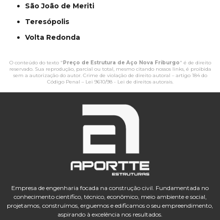
São João de Meriti
Teresópolis
Volta Redonda
O conteúdo do texto "
Preço de Estrutura de Aço Nova Friburgo
" é de direito
reservado. Sua reprodução, parcial ou total, mesmo citando nossos links, é proibida
sem a autorização do autor. Crime de violação de direito autoral – artigo 184 do
Código Penal –
Lei 9610/98 - Lei de direitos autorais
.
Empresa de engenharia focada na construção civil. Fundamentada no
conhecimento científico, técnico, econômico, meio ambiente e social,
projetamos, construímos, erguemos e edificamos o seu empreendimento,
aspirando à excelência nos resultados.