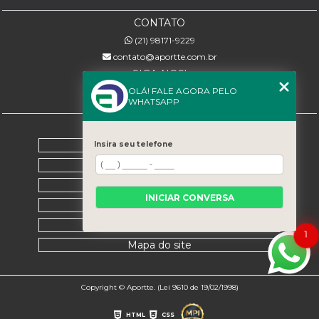
CONTATO
(21) 98171-9229
contato@aportte.com.br
SIGA-NOS!
OLÁ! FALE AGORA PELO
WHATSAPP
MENU
Home
Insira seu telefone
Sobre nós
Serviços
INICIAR CONVERSA
Contato
Categorias
1
Mapa do site
Copyright © Aportte. (Lei 9610 de 19/02/1998)
HTML
CSS