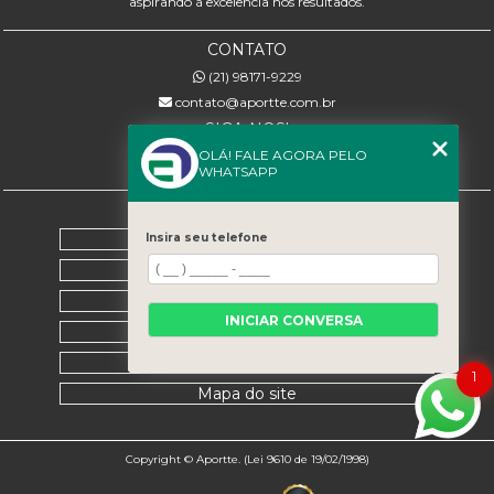
aspirando à excelência nos resultados.
CONTATO
(21) 98171-9229
contato@aportte.com.br
SIGA-NOS!
OLÁ! FALE AGORA PELO
WHATSAPP
MENU
Home
Insira seu telefone
Sobre nós
Serviços
INICIAR CONVERSA
Contato
Categorias
1
Mapa do site
Copyright © Aportte. (Lei 9610 de 19/02/1998)