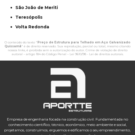
São João de Meriti
Teresópolis
Volta Redonda
O conteúdo do texto "
Preço de Estrutura para Telhado em Aço Galvanizado
Quissamã
" é de direito reservado. Sua reprodução, parcial ou total, mesmo citando
nossos links, é proibida sem a autorização do autor. Crime de violação de direito
autoral – artigo 184 do Código Penal –
Lei 9610/98 - Lei de direitos autorais
.
Empresa de engenharia focada na construção civil. Fundamentada no
conhecimento científico, técnico, econômico, meio ambiente e social,
projetamos, construímos, erguemos e edificamos o seu empreendimento,