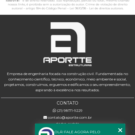
Itaboraí
" é de direito reservado. Sua reprodução, parcial ou total, mesmo citando
nossos links, é proibida sem a autorização do autor. Crime de violação de direito
autoral – artigo 184 do Código Penal –
Lei 9610/98 - Lei de direitos autorais
.
Empresa de engenharia focada na construção civil. Fundamentada no
conhecimento científico, técnico, econômico, meio ambiente e social,
projetamos, construímos, erguemos e edificamos o seu empreendimento,
aspirando à excelência nos resultados.
CONTATO
(21) 98171-9229
contato@aportte.com.br
SIGA-NOS!
OLÁ! FALE AGORA PELO