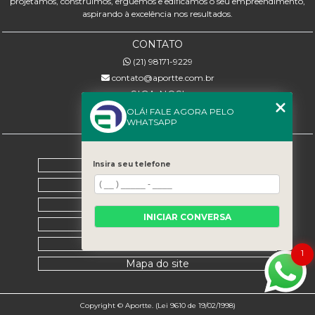
projetamos, construímos, erguemos e edificamos o seu empreendimento,
aspirando à excelência nos resultados.
CONTATO
(21) 98171-9229
contato@aportte.com.br
SIGA-NOS!
OLÁ! FALE AGORA PELO
WHATSAPP
MENU
Home
Insira seu telefone
Sobre nós
Serviços
INICIAR CONVERSA
Contato
Categorias
1
Mapa do site
Copyright © Aportte. (Lei 9610 de 19/02/1998)