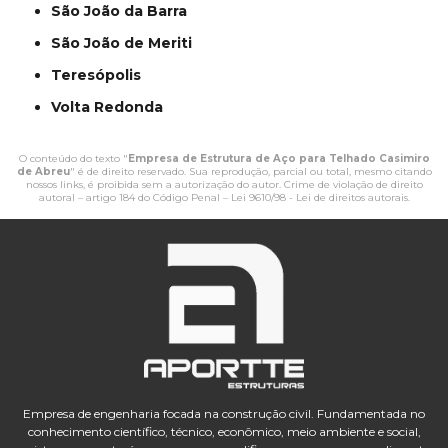
São João da Barra
São João de Meriti
Teresópolis
Volta Redonda
O conteúdo do texto "
Empresa de Estrutura de Aço para Telhado Casimiro
de Abreu
" é de direito reservado. Sua reprodução, parcial ou total, mesmo citando
nossos links, é proibida sem a autorização do autor. Crime de violação de direito
autoral – artigo 184 do Código Penal –
Lei 9610/98 - Lei de direitos autorais
.
Empresa de engenharia focada na construção civil. Fundamentada no
conhecimento científico, técnico, econômico, meio ambiente e social,