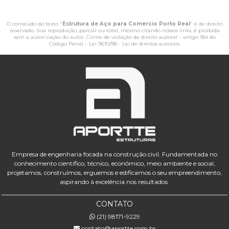
O conteúdo do texto "
Estrutura de Aço para Comercio Porto Real
" é de direito
reservado. Sua reprodução, parcial ou total, mesmo citando nossos links, é proibida
sem a autorização do autor. Crime de violação de direito autoral – artigo 184 do
Código Penal –
Lei 9610/98 - Lei de direitos autorais
.
Empresa de engenharia focada na construção civil. Fundamentada no
conhecimento científico, técnico, econômico, meio ambiente e social,
projetamos, construímos, erguemos e edificamos o seu empreendimento,
aspirando à excelência nos resultados.
CONTATO
(21) 98171-9229
contato@aportte.com.br