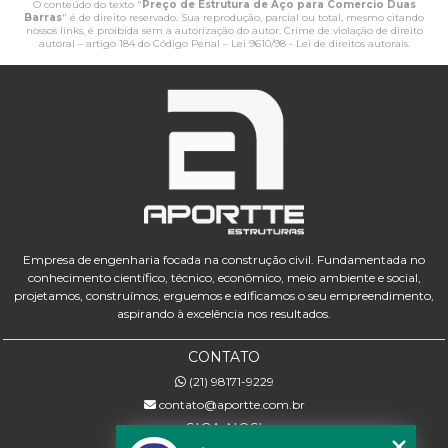
O conteúdo do texto "
Preço de Estrutura de Aço para Comercio Duas
Barras
" é de direito reservado. Sua reprodução, parcial ou total, mesmo citando
nossos links, é proibida sem a autorização do autor. Crime de violação de direito
autoral – artigo 184 do Código Penal –
Lei 9610/98 - Lei de direitos autorais
.
Empresa de engenharia focada na construção civil. Fundamentada no
conhecimento científico, técnico, econômico, meio ambiente e social,
projetamos, construímos, erguemos e edificamos o seu empreendimento,
aspirando à excelência nos resultados.
CONTATO
(21) 98171-9229
contato@aportte.com.br
SIGA-NOS!