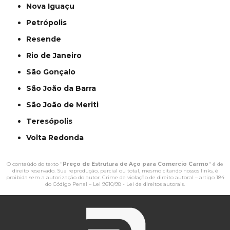
Nova Iguaçu
Petrópolis
Resende
Rio de Janeiro
São Gonçalo
São João da Barra
São João de Meriti
Teresópolis
Volta Redonda
O conteúdo do texto "
Preço de Estrutura de Aço para Comercio Carmo
" é de
direito reservado. Sua reprodução, parcial ou total, mesmo citando nossos links, é
proibida sem a autorização do autor. Crime de violação de direito autoral – artigo 184
do Código Penal –
Lei 9610/98 - Lei de direitos autorais
.