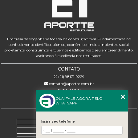
Empresa de engenharia focada na construção civil. Fundamentada no
conhecimento científico, técnico, econômico, meio ambiente e social,
projetamos, construímos, erguemos e edificamos o seu empreendimento,
aspirando à excelência nos resultados.
CONTATO
(21) 98171-9229
contato@aportte.com.br
SIGA-NOS!
OLÁ! FALE AGORA PELO
WHATSAPP
MENU
Home
Insira seu telefone
Sobre nós