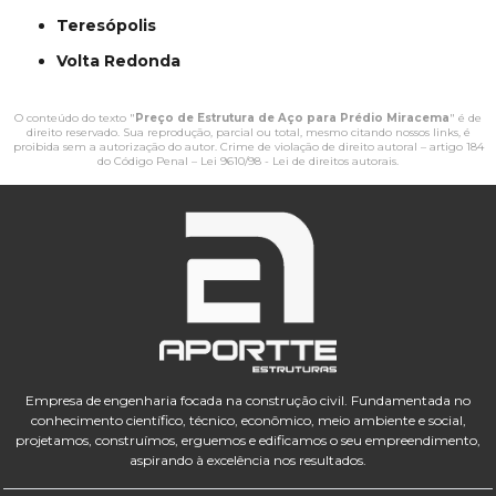
Teresópolis
Volta Redonda
O conteúdo do texto "
Preço de Estrutura de Aço para Prédio Miracema
" é de
direito reservado. Sua reprodução, parcial ou total, mesmo citando nossos links, é
proibida sem a autorização do autor. Crime de violação de direito autoral – artigo 184
do Código Penal –
Lei 9610/98 - Lei de direitos autorais
.
Empresa de engenharia focada na construção civil. Fundamentada no
conhecimento científico, técnico, econômico, meio ambiente e social,
projetamos, construímos, erguemos e edificamos o seu empreendimento,
aspirando à excelência nos resultados.