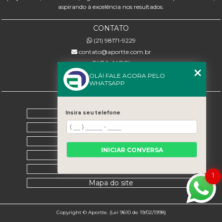
aspirando à excelência nos resultados.
CONTATO
(21) 98171-9229
contato@aportte.com.br
SIGA-NOS!
OLÁ! FALE AGORA PELO
WHATSAPP
MENU
Home
Insira seu telefone
Sobre nós
Serviços
INICIAR CONVERSA
Contato
Categorias
1
Mapa do site
Copyright © Aportte. (Lei 9610 de 19/02/1998)