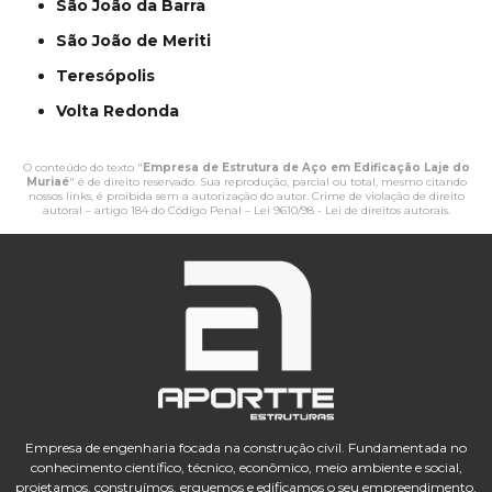
São João da Barra
São João de Meriti
Teresópolis
Volta Redonda
O conteúdo do texto "
Empresa de Estrutura de Aço em Edificação Laje do
Muriaé
" é de direito reservado. Sua reprodução, parcial ou total, mesmo citando
nossos links, é proibida sem a autorização do autor. Crime de violação de direito
autoral – artigo 184 do Código Penal –
Lei 9610/98 - Lei de direitos autorais
.
Empresa de engenharia focada na construção civil. Fundamentada no
conhecimento científico, técnico, econômico, meio ambiente e social,
projetamos, construímos, erguemos e edificamos o seu empreendimento,