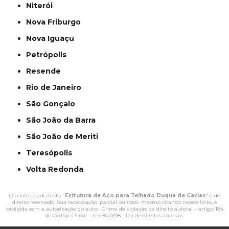
Niterói
Nova Friburgo
Nova Iguaçu
Petrópolis
Resende
Rio de Janeiro
São Gonçalo
São João da Barra
São João de Meriti
Teresópolis
Volta Redonda
O conteúdo do texto "
Estrutura de Aço para Telhado Duque de Caxias
" é de
direito reservado. Sua reprodução, parcial ou total, mesmo citando nossos links, é
proibida sem a autorização do autor. Crime de violação de direito autoral – artigo 184
do Código Penal –
Lei 9610/98 - Lei de direitos autorais
.