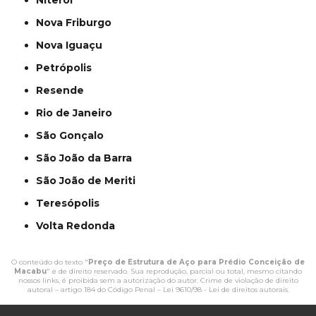
Niterói
Nova Friburgo
Nova Iguaçu
Petrópolis
Resende
Rio de Janeiro
São Gonçalo
São João da Barra
São João de Meriti
Teresópolis
Volta Redonda
O conteúdo do texto "
Preço de Estrutura de Aço para Prédio Conceição de
Macabu
" é de direito reservado. Sua reprodução, parcial ou total, mesmo citando
nossos links, é proibida sem a autorização do autor. Crime de violação de direito
autoral – artigo 184 do Código Penal –
Lei 9610/98 - Lei de direitos autorais
.