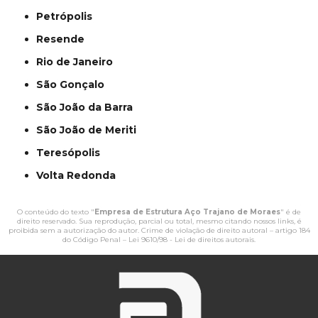
Petrópolis
Resende
Rio de Janeiro
São Gonçalo
São João da Barra
São João de Meriti
Teresópolis
Volta Redonda
O conteúdo do texto "
Empresa de Estrutura Aço Trajano de Moraes
" é de
direito reservado. Sua reprodução, parcial ou total, mesmo citando nossos links, é
proibida sem a autorização do autor. Crime de violação de direito autoral – artigo 184
do Código Penal –
Lei 9610/98 - Lei de direitos autorais
.