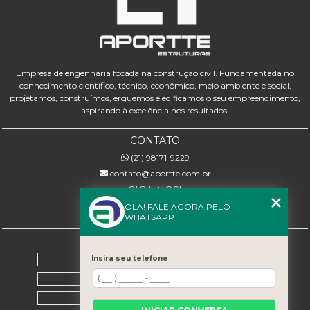
Empresa de engenharia focada na construção civil. Fundamentada no
conhecimento científico, técnico, econômico, meio ambiente e social,
projetamos, construímos, erguemos e edificamos o seu empreendimento,
aspirando à excelência nos resultados.
CONTATO
(21) 98171-9229
contato@aportte.com.br
SIGA-NOS!
OLÁ! FALE AGORA PELO
WHATSAPP
MENU
Home
Insira seu telefone
Sobre nós
Serviços