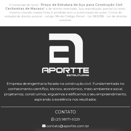
O conteúdo do texto "
Preço de Estrutura de Aço para Construção Civil
Cachoeiras de Macacu
" é de direito reservado. Sua reprodução, parcial ou total,
mesmo citando nossos links, é proibida sem a autorização do autor. Crime de
violação de direito autoral – artigo 184 do Código Penal –
Lei 9610/98 - Lei de direitos
autorais
.
Empresa de engenharia focada na construção civil. Fundamentada no
conhecimento científico, técnico, econômico, meio ambiente e social,
projetamos, construímos, erguemos e edificamos o seu empreendimento,
aspirando à excelência nos resultados.
CONTATO
(21) 98171-9229
contato@aportte.com.br