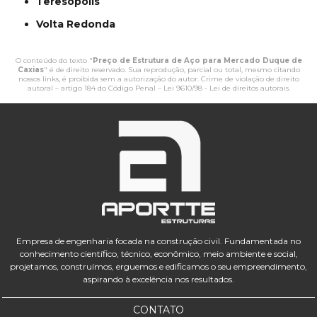
Teresópolis
Volta Redonda
O conteúdo do texto "
Preço de Estrutura de Aço para Mercado Duque de
Caxias
" é de direito reservado. Sua reprodução, parcial ou total, mesmo citando
nossos links, é proibida sem a autorização do autor. Crime de violação de direito
autoral – artigo 184 do Código Penal –
Lei 9610/98 - Lei de direitos autorais
.
Empresa de engenharia focada na construção civil. Fundamentada no
conhecimento científico, técnico, econômico, meio ambiente e social,
projetamos, construímos, erguemos e edificamos o seu empreendimento,
aspirando à excelência nos resultados.
CONTATO