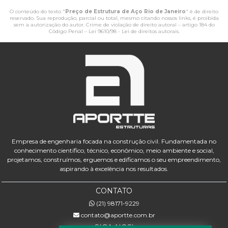
O conteúdo do texto "
Preço de Estrutura de Aço Rio de Janeiro
" é de direito
reservado. Sua reprodução, parcial ou total, mesmo citando nossos links, é proibida
sem a autorização do autor. Crime de violação de direito autoral – artigo 184 do
Código Penal –
Lei 9610/98 - Lei de direitos autorais
.
Empresa de engenharia focada na construção civil. Fundamentada no
conhecimento científico, técnico, econômico, meio ambiente e social,
projetamos, construímos, erguemos e edificamos o seu empreendimento,
aspirando à excelência nos resultados.
CONTATO
(21) 98171-9229
contato@aportte.com.br
SIGA-NOS!