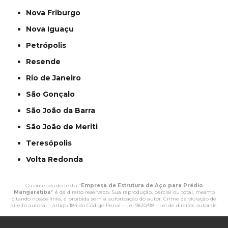
Nova Friburgo
Nova Iguaçu
Petrópolis
Resende
Rio de Janeiro
São Gonçalo
São João da Barra
São João de Meriti
Teresópolis
Volta Redonda
O conteúdo do texto "
Empresa de Estrutura de Aço para Prédio
Mangaratiba
" é de direito reservado. Sua reprodução, parcial ou total, mesmo
citando nossos links, é proibida sem a autorização do autor. Crime de violação de
direito autoral – artigo 184 do Código Penal –
Lei 9610/98 - Lei de direitos autorais
.