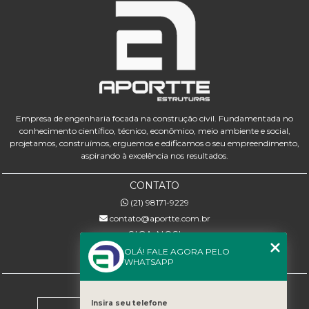
Empresa de engenharia focada na construção civil. Fundamentada no
conhecimento científico, técnico, econômico, meio ambiente e social,
projetamos, construímos, erguemos e edificamos o seu empreendimento,
aspirando à excelência nos resultados.
CONTATO
(21) 98171-9229
contato@aportte.com.br
SIGA-NOS!
OLÁ! FALE AGORA PELO
WHATSAPP
MENU
Home
Insira seu telefone